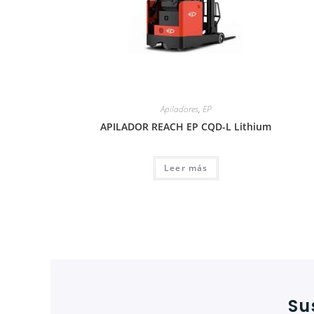
Apiladores
,
EP
APILADOR REACH EP CQD-L Lithium
Leer más
Su